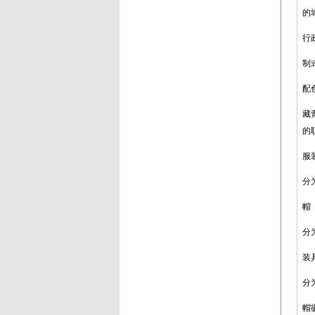
的
行
制
配
藏
的
服
分
帽
分
装
分
帽