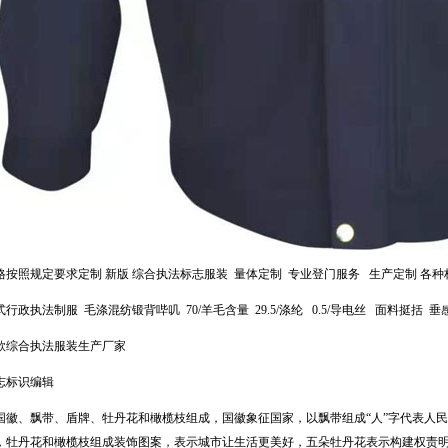
格按照规定要求定制 新版 综合执法标志服装 量体定制 专业登门服务 生产定制 各种
式行政执法制服 毛涤混纺锻背哔叽 70/羊毛含量 29.5/涤纶 0.5/导电丝 面料挺括 垂
款综合执法服装生产厂家
志标识编辑
国徽、飘带、盾牌、牡丹花和橄榄枝组成，国徽象征国家，以飘带组成“人”字代表人
，牡丹花和橄榄枝组成装饰图案，表示城市让生活更美好，五朵牡丹花表示构建权责