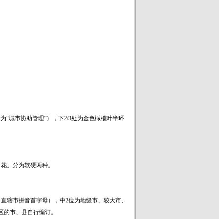
为“城市协助管理”），下2/3处为金色橄榄叶半环
丹花。分为软硬两种。
、直辖市拼音首字母），中2位为地级市、较大市、
区的市、县自行编订。