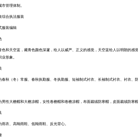
城市管理体制。
政综合执法服装
式服装编辑
色
青色和天空蓝，藏青色颜色深邃，给人以威严、正义的感觉，天空蓝给人以明朗的感
职业形象。
装
为春秋（冬）常服、春秋执勤服、冬执勤服、短袖制式衬衣、长袖制式衬衣、衬衣、
为男性大檐帽和大檐凉帽，女性卷檐帽和卷檐凉帽，布面裁绒防寒帽，皮面裁绒防寒
具
为雨衣、高靿雨鞋、低靿雨鞋、反光背心。
徽