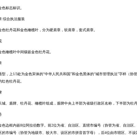
金色标志标识。
章 综合执法服装
金色牡丹花和金色橄榄叶，分为硬肩章，软肩章，套式肩章。
花
金色橄榄叶中间镶嵌金色牡丹花。
章
盾型，上1/3处为金色宋体的“中华人民共和国”和金色黑体的“城市管理执法”字样（协管
的红色牡丹花。
牌
长城、盾牌、牡丹花、橄榄叶组成，盾牌中央上半部为省级行政区名称，下半部为牡
号
金色边框内嵌8位阿拉伯数字。前2位为省、自治区、直辖市编号（协管为省、自治区
区的市编号（协管为地级市、较大市、设区的市拼音首字母），后4位由市辖区、不设