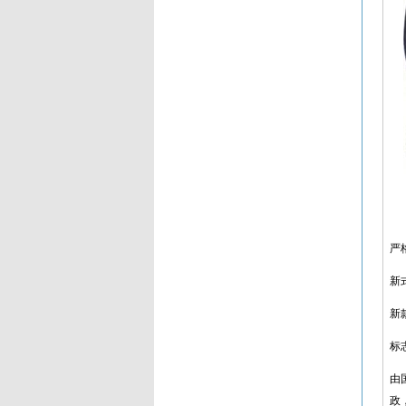
严
新
新
标
由
政