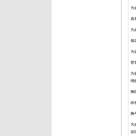
为
肩
为
领
为
臂
为
绕
胸
由
胸
为
设